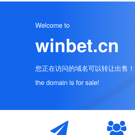
Welcome to
winbet.cn
您正在访问的域名可以转让出售！
the domain is for sale!