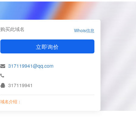
购买此域名
Whois信息
立即询价
317119941@qq.com
317119941
域名介绍：